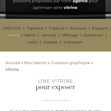
solutions proposées par notre
agence
pour
optimiser votre
vitrine
.
CRÉATION
Papeterie
Publicité
Brochure
Enseigne
Vitrine
Bâche
Véhicule
Affichage
Événement
Salon
Goodies
Impression
Accueil
»
Nos talents
»
Création graphique
»
Vitrine
UNE VITRINE
pour exposer