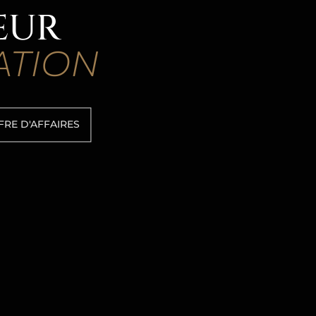
ŒUR
TION
FRE D'AFFAIRES