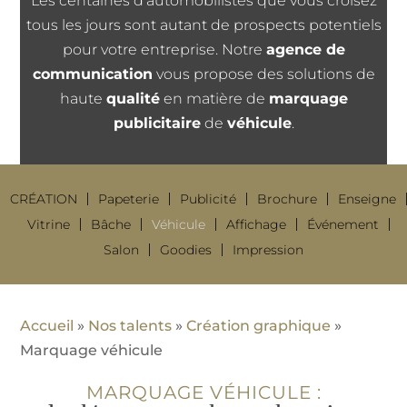
Les centaines d’automobilistes que vous croisez
tous les jours sont autant de prospects potentiels
pour votre entreprise. Notre
agence de
communication
vous propose des solutions de
haute
qualité
en matière de
marquage
publicitaire
de
véhicule
.
CRÉATION
Papeterie
Publicité
Brochure
Enseigne
Vitrine
Bâche
Véhicule
Affichage
Événement
Salon
Goodies
Impression
Accueil
»
Nos talents
»
Création graphique
»
Marquage véhicule
MARQUAGE VÉHICULE :