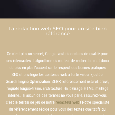
La rédaction web SEO pour un site bien
référencé
Ce n’est plus un secret, Google veut du contenu de qualité pour
ses internautes. L’algorithme du moteur de recherche met donc
de plus en plus l’accent sur le respect des bonnes pratiques
SEO et privilégie les contenus web à forte valeur ajoutée.
Search Engine Optimization, SERP, référencement naturel, crawl,
requête longue-traîne, architecture Hn, balisage HTML, maillage
interne… si aucun de ces termes ne vous parle, rassurez-vous
c’est le terrain de jeu de notre
rédacteur web
! Notre spécialiste
du référencement rédige pour vous des textes qualitatifs qui