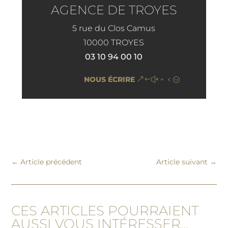
AGENCE DE TROYES
5 rue du Clos Camus
10000 TROYES
03 10 94 00 10
NOUS ÉCRIRE
←
Article précédent
Article suivant
→
CES ARTICLES POURRAIENT
AUSSI VOUS INTÉRESSER...