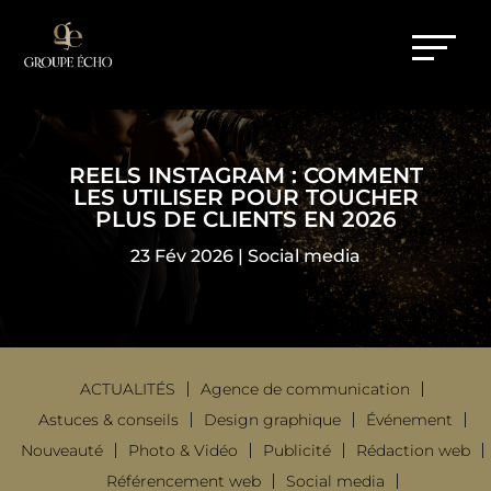
REELS INSTAGRAM : COMMENT
LES UTILISER POUR TOUCHER
PLUS DE CLIENTS EN 2026
23 Fév 2026
|
Social media
ACTUALITÉS
Agence de communication
Astuces & conseils
Design graphique
Événement
Nouveauté
Photo & Vidéo
Publicité
Rédaction web
Référencement web
Social media