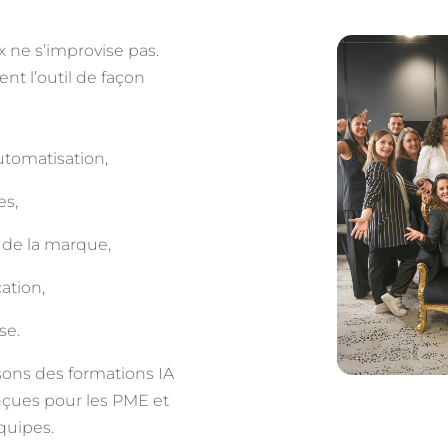
ux ne s’improvise pas.
ent l’outil de façon
utomatisation,
es,
s de la marque,
ation,
se.
ons des formations IA
nçues pour les PME et
quipes.