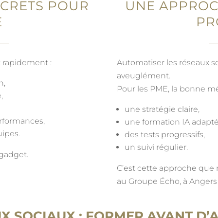
NCRETS POUR
UNE APPROC
E
PR
t rapidement :
Automatiser les réseaux s
aveuglément.
n,
Pour les PME, la bonne mé
,
une stratégie claire,
rformances,
une formation IA adapté
ipes.
des tests progressifs,
un suivi régulier.
 gadget.
C’est cette approche que
au Groupe Écho, à Angers 
UX SOCIAUX : FORMER AVANT D