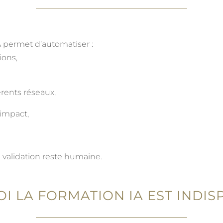
IA permet d’automatiser :
ions,
érents réseaux,
’impact,
a validation reste humaine.
 LA FORMATION IA EST INDI