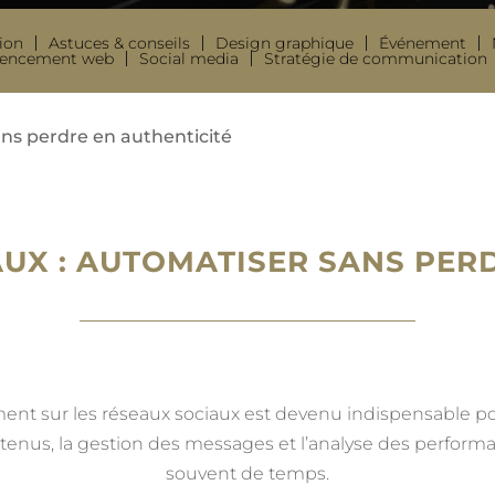
ion
Astuces & conseils
Design graphique
Événement
rencement web
Social media
Stratégie de communication
ans perdre en authenticité
AUX : AUTOMATISER SANS PER
ment sur les réseaux sociaux est devenu indispensable pou
ontenus, la gestion des messages et l’analyse des perfor
souvent de temps.