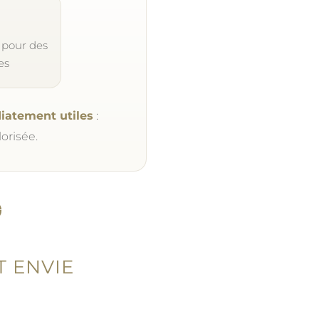
 pour des
es
diatement utiles
:
lorisée.
T ENVIE