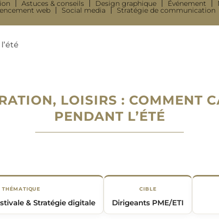
ion
Astuces & conseils
Design graphique
Événement
rencement web
Social media
Stratégie de communication
l’été
RATION, LOISIRS : COMMENT C
PENDANT L’ÉTÉ
THÉMATIQUE
CIBLE
stivale & Stratégie digitale
Dirigeants PME/ETI