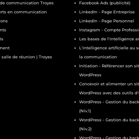
de communication Troyes
Facebook Ads (publicité)
erts en communication
LinkedIn - Page Entreprise
ions
LinkedIn - Page Personnel
ents
Instagram - Compte Profess
és
Les bases de l'intelligence art
ment
L'intelligence artificielle au 
 salle de réunion | Troyes
la communication
Initiation - Référencer son si
WordPress
Concevoir et alimenter un si
WordPress avec des outils d'
WordPress - Gestion du back 
(Niv.1)
WordPress - Gestion du back 
(Niv.2)
WordPress - Gestion du back 