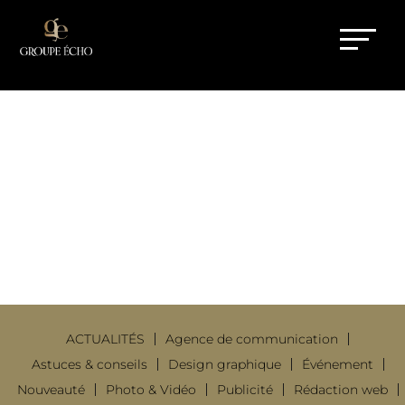
LE CRO OU COMMENT
OPTIMISER LE TAUX DE
CONVERSION GRÂCE À
L’EXPÉRIENCE UTILISATEUR ?
17 Avr 2024
|
Référencement web
ACTUALITÉS
Agence de communication
Astuces & conseils
Design graphique
Événement
Nouveauté
Photo & Vidéo
Publicité
Rédaction web