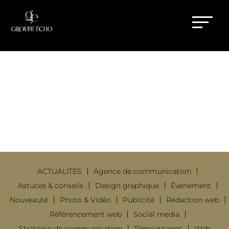
VOS SALARIÉS ? VOS
MEILLEURS AMBASSADEURS !
12 Avr 2022
|
Astuces & conseils
ACTUALITÉS
Agence de communication
Astuces & conseils
Design graphique
Événement
Nouveauté
Photo & Vidéo
Publicité
Rédaction web
Référencement web
Social media
Stratégie de communication
Témoignages
Web