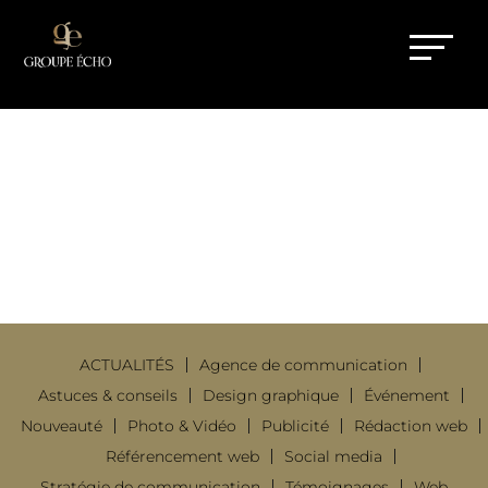
COMMUNICATION PRINT OU
DIGITALE ?
18 Mai 2022
|
Astuces & conseils
ACTUALITÉS
Agence de communication
Astuces & conseils
Design graphique
Événement
Nouveauté
Photo & Vidéo
Publicité
Rédaction web
Référencement web
Social media
Stratégie de communication
Témoignages
Web