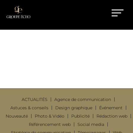
SITE E-COMMERCE : 5
ERREURS À ÉVITER !
5 Avr 2019
|
Web
ACTUALITÉS
Agence de communication
Astuces & conseils
Design graphique
Événement
Nouveauté
Photo & Vidéo
Publicité
Rédaction web
Référencement web
Social media
Stratégie de communication
Témoignages
Web