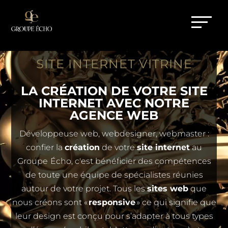
SITE INTERNET VITRINE
LA CRÉATION DE VOTRE SITE
INTERNET AVEC NOTRE
AGENCE WEB
Développeuse web, webdesigner, webmaster :
confier la
création
de votre
site internet
au
Groupe
Écho, c'est bénéficier des compétences
de toute une équipe de spécialistes réunies
autour de votre projet. Tous les
sites web
que
nous créons sont «
responsive
» ce qui signifie que
leur design est conçu pour s’adapter à tous types