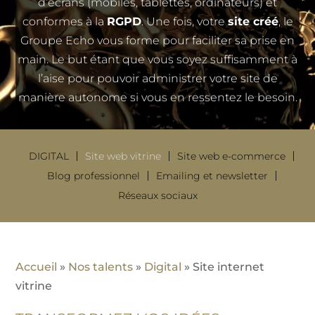
d’écrans (mobiles, tablettes, ordinateurs) et
conformes à la
RGPD
. Une fois, votre
site créé
, le
Groupe Echo vous forme pour faciliter sa prise en
main. Le but étant que vous soyez suffisamment à
l’aise pour pouvoir administrer votre site de
manière autonome si vous en ressentez le besoin.
DIGITAL
Site web vitrine
Site web e-commerce
Blog professionnel
Emailing et newsletter
Réseaux sociaux
Accueil
»
Nos talents
»
Digital
»
Site internet
vitrine