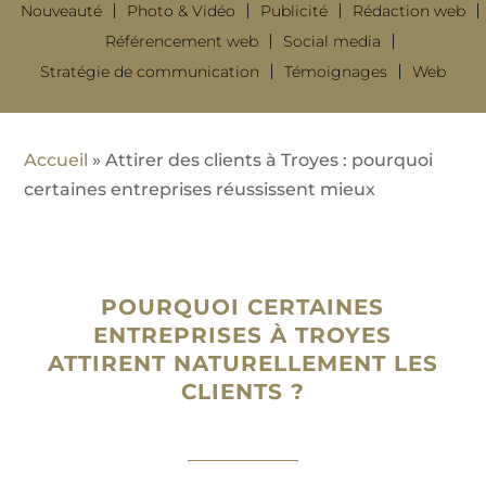
Nouveauté
Photo & Vidéo
Publicité
Rédaction web
Référencement web
Social media
Stratégie de communication
Témoignages
Web
Accueil
»
Attirer des clients à Troyes : pourquoi
certaines entreprises réussissent mieux
POURQUOI CERTAINES
ENTREPRISES À TROYES
ATTIRENT NATURELLEMENT LES
CLIENTS ?