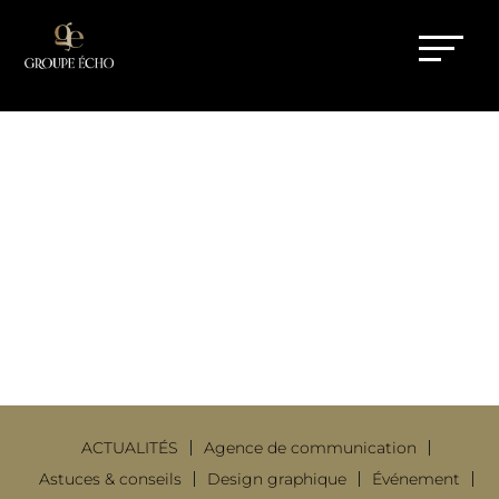
ATTIRER DES CLIENTS À
TROYES : POURQUOI
CERTAINES ENTREPRISES
RÉUSSISSENT MIEUX
18 Mar 2026
|
Agence de
communication
ACTUALITÉS
Agence de communication
Astuces & conseils
Design graphique
Événement