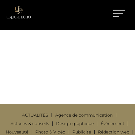
PERSONAL BRANDING MAI : LE
MEILLEUR MOMENT POUR SE
RENDRE VISIBLE
20 Mai 2026
|
Agence de
communication
ACTUALITÉS
Agence de communication
Astuces & conseils
Design graphique
Événement
Nouveauté
Photo & Vidéo
Publicité
Rédaction web