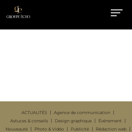
LOI SUR L’INTELLIGENCE
ARTIFICIELLE EN FRANCE : QUE
FAUT-IL RETENIR EN 2025 ?
17 Juin 2025
|
Agence de
communication
ACTUALITÉS
Agence de communication
Astuces & conseils
Design graphique
Événement
Nouveauté
Photo & Vidéo
Publicité
Rédaction web